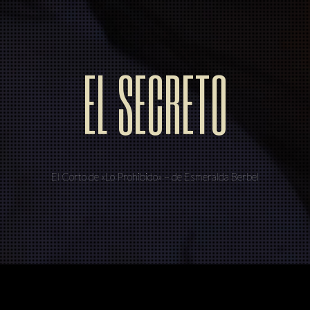
EL SECRETO
El Corto de «Lo Prohibido» – de Esmeralda Berbel