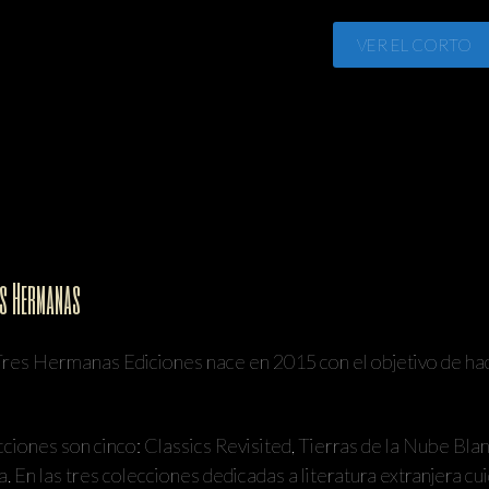
VER EL CORTO
es Hermanas
 Tres Hermanas Ediciones nace en 2015 con el objetivo de hac
cciones son cinco: Classics Revisited, Tierras de la Nube Bla
a. En las tres colecciones dedicadas a literatura extranjera 