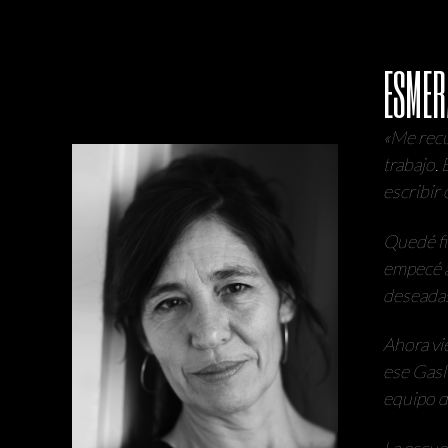
ESMER
«Me recu
trabajo.
escribir
Quedé fi
empecé a
deseadas
Ahora vi
ese Gasl
equipo d
La escue