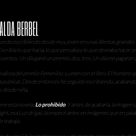
ALDA BERBEL
erdo escribiendo desde muy joven en unas libretas grandes q
 Escribía lo que hacía, lo que pensaba y lo que deseaba hacer e
 cuentos. Un día gané un premio, dos, tres. Un día me pagaro
nalista del premio Femenino-Lumen con el libro El hombre 
 publicar. Desde entonces he seguido escribiendo, acabando 
 desde niña.
ene esta novela:
Lo prohibido
. Y antes de acabarla, la imagen
ight, esa Luz de gas, la empecé antes en imágenes que en pala
e trabajo.
la de cine FX Animation nos ayudó en todo el proceso de distr