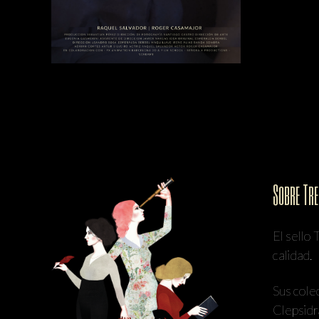
Sobre Tr
El sello
calidad.
Sus cole
Clepsidr