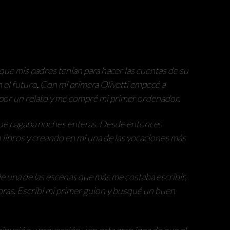
ue mis padres tenían para hacer las cuentas de su
n el futuro. Con mi primera Olivetti empecé a
n por un relato y me compré mi primer ordenador.
que pagaba noches enteras. Desde entonces
libros y creando en mí una de las vocaciones más
 de una de las escenas que más me costaba escribir,
bras. Escribí mi primer guion y busqué un buen
ibución y proyección y en esta gran idea de que el