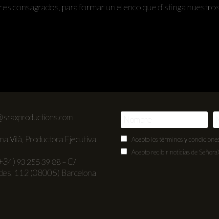
res consagrados, para formar un elenco que distinga nuestros 
@sraxproductions.com
ma Vilà, Productora Ejecutiva
Acepto los
términos y condicione
Acepto recibir noticias de Señor
(+34)
C/
93 255 39 88 –
des, 112 (08005) Barcelona