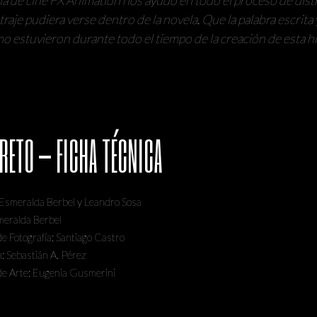
aje pudiera verse dentro de la novela. Que la palabra escrita 
mo estuvieron durante todo el tiempo de la creación de esta hi
CRETO – FICHA TÉCNICA
 Esmeralda Berbel y Leandro Sosa
meralda Berbel
de Fotografía: Santiago Castro
: Sebastián A. Pérez
de Arte: Eugenia Gusmerini