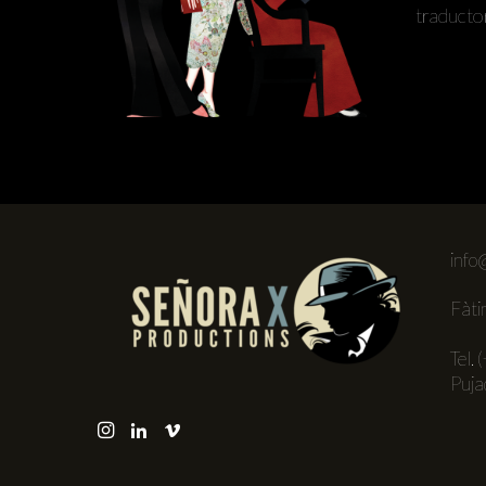
traducto
info
Fàti
Tel. 
Puja